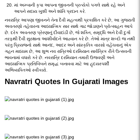
માં અમ્બાની કૃપા આપના જીવનની પ્રત્યેકો પગલે સાથે રહે અને
આપને સદાય ખુશી અને શાંતિ પ્રદાન કરે.
નવરાત્રિ આપણા જીવનને તેના દૈવી મહત્વથી પ્રકાશિત કરે છે, આ ગુજરાતી
અવતરણો તહેવારના આધ્યાત્મિક સાર સાથે ગાઢ જોડાણને પ્રોત્સાહન આપે
છે. દરેક અવતરણ પ્રેરણાનું દીવાદાંડી છે, જે શક્તિ, સમૃદ્ધિ અને દેવી દુર્ગા
તરફથી દૈવી સુરક્ષાના આશીર્વાદને આહ્વાન કરે છે. તેઓ માત્ર શબ્દો જ નથી
પરંતુ પ્રિયજનો સાથે આનંદ, આદર અને સાંસ્કૃતિક વારસો વહેંચવાનું એક
ગહન માધ્યમ છે, આ શુભ નવ રાત્રિઓ દરમિયાન સાર્વત્રિક રીતે ઉત્સવની
ભાવનામાં વધારો કરે છે. નવરાત્રિ દરમિયાન તમારી ઉજવણી અને
આધ્યાત્મિક પ્રતિબિંબને સમૃદ્ધ બનાવવા માટે આ હૃદયસ્પર્શી
અભિવ્યક્તિઓ સ્વીકારો.
Navratri Quotes In Gujarati Images