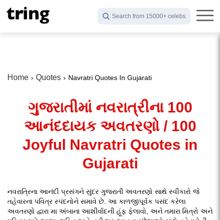
Search from 15000+ celebs
Home
Quotes
Navratri Quotes In Gujarati
ગુજરાતીમાં નવરાત્રીના 100
આનંદદાયક અવતરણો / 100
Joyful Navratri Quotes in
Gujarati
નવરાત્રિના આનંદી પ્રસંગને સુંદર ગુજરાતી અવતરણો સાથે સ્વીકારો જે
તહેવારના પવિત્ર સ્પંદનોને સમાવે છે. આ કાળજીપૂર્વક પસંદ કરેલા
અવતરણો દ્વારા મા અંબાના આશીર્વાદની હૂંફ ફેલાવો, અને તમારા મિત્રો અને