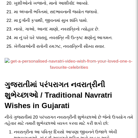
ખુશીઓનો ખજાનો, માનો આશીર્વાદ આવ્યો.
મા અંબાની ભક્તિમાં, સદભાવનાની જ્યોત જલાવો.
મા દુર્ગાની કૃપાથી, જીવનમાં સુખ શાંતિ પામો.
નાચો, ગાઓ, આનંદ માણો, નવરાત્રિનો ત્યોહાર છે.
મા નું ઘરે ઘરે પધરાવું, નવરાત્રિ ની ઉત્કૃષ્ટ ક્ષણોનું આગમન.
ખેલૈયાઓની રાતોની રમઝટ, નવરાત્રિની સૌમ્ય સવાર.
ગુજરાતીમાં પરંપરાગત નવરાત્રીની
શુભેચ્છાઓ / Traditional Navratri
Wishes in Gujarati
નીચે ગુજરાતીમાં 20 પરંપરાગત નવરાત્રીની શુભેચ્છાઓ છે જેનો ઉપયોગ તમે
તહેવાર માટે તમારી શુભેચ્છાઓ વ્યક્ત કરવા માટે કરી શકો છો:
નવરાત્રીના આ પવિત્ર દિવસો આપણા જીવનને ઉજાળે એવી