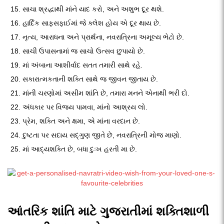
સાચા શ્રદ્ધાથી માંને યાદ કરો, અને અશુભ દૂર થશે.
હાર્દિક સાફસફાઈમાં જે ક્લેશ હોય એ દૂર થાય છે.
નૃત્ય, આરાધના અને પ્રાર્થના, નવરાત્રિના અમૂલ્ય ભેટો છે.
સાચી ઉપાસનામાં જ સાચો ઉત્સવ છુપાયો છે.
માં અંબાના આશીર્વાદ સતત તમારી સાથે રહે.
સકારાત્મકતાની શક્તિ સાથે જ જીવન જીતાય છે.
માંની ચરણોમાં અસીમ શાંતિ છે, તમારા મનને એનાથી ભરી દો.
અંધકાર પર વિજય પામવા, માંનો આશ્રય લો.
પ્રેમ, શક્તિ અને ક્ષમા, એ માંના વરદાન છે.
દુષ્ટતા પર સદાય સદ્ગુણ જીતે છે, નવરાત્રિની મોજ માણો.
માં આદ્યશક્તિ છે, બધા દુઃખ હરતી મા છે.
આંતરિક શાંતિ માટે ગુજરાતીમાં શક્તિશાળી