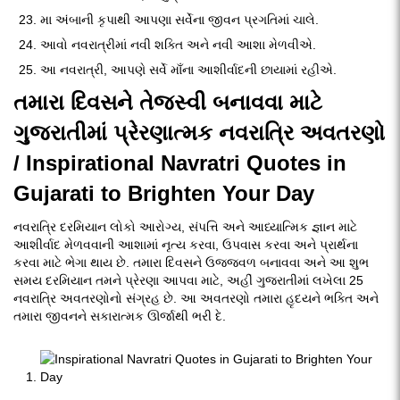
મા અંબાની કૃપાથી આપણા સર્વેના જીવન પ્રગતિમાં ચાલે.
આવો નવરાત્રીમાં નવી શક્તિ અને નવી આશા મેળવીએ.
આ નવરાત્રી, આપણે સર્વે માઁના આશીર્વાદની છાયામાં રહીએ.
તમારા દિવસને તેજસ્વી બનાવવા માટે
ગુજરાતીમાં પ્રેરણાત્મક નવરાત્રિ અવતરણો
/ Inspirational Navratri Quotes in
Gujarati to Brighten Your Day
નવરાત્રિ દરમિયાન લોકો આરોગ્ય, સંપત્તિ અને આધ્યાત્મિક જ્ઞાન માટે
આશીર્વાદ મેળવવાની આશામાં નૃત્ય કરવા, ઉપવાસ કરવા અને પ્રાર્થના
કરવા માટે ભેગા થાય છે. તમારા દિવસને ઉજ્જવળ બનાવવા અને આ શુભ
સમય દરમિયાન તમને પ્રેરણા આપવા માટે, અહીં ગુજરાતીમાં લખેલા 25
નવરાત્રિ અવતરણોનો સંગ્રહ છે. આ અવતરણો તમારા હૃદયને ભક્તિ અને
તમારા જીવનને સકારાત્મક ઊર્જાથી ભરી દે.