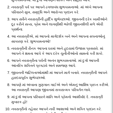
શુભકામનાઓ. માં દુર્ગા આપણને શક્તિ અને સાહસ આપે.
નવરાત્રી પર્વ પર આપને ઢગલાબંધ શુભકામનાઓ. માં અંબે આપના
પરિવારને સુખ, સમૃદ્ધિ અને આરોગ્ય પ્રદાન કરે.
આપ સર્વેને નવરાત્રીની હાર્દિક શુભેચ્છાઓ. જીવનની દરેક ખામીઓને
દૂર કરીને સત્ય, પ્રેમ અને લાગણીથી ભરેલી જીવનશૈલી મળે એવી
પ્રાર્થના.
આ નવરાત્રીએ, માં આપનો માર્ગદર્શક બને અને આપના સપનાઓનું
સાકારણ કરે. શુભકામનાઓ!
નવરાત્રીની રૌનક આપના ઘરમાં અને હૃદયમાં ઉજાસ પ્રસરાવે. માં
આપને તે ક્ષમતા આપે કે આપ દરેક ચુનૌતીઓનો સામનો કરી શકો.
આપને નવરાત્રીના પર્વની અનંત શુભકામનાઓ. માં દુર્ગા આપની
આંતરિક શક્તિને પ્રગટાવે અને સમજણ આપે.
જીવનની જટિલતાઓમાંથી માં આપને માર્ગ બતાવે. નવરાત્રીની આપને
હારદયપૂર્વક શુભેચ્છાઓ.
આપણે માં અંબાના ગુણગાન ગાઈએ અને એમનું આશિષ પ્રાપ્ત કરીએ.
આ નવરાત્રી આપણા જીવનમાં સકારાત્મક પરિવર્તન લાવે.
માં દુર્ગા આપના પરિવારને શાંતિ અને પ્રેમનો આશીર્વાદ દે. નવરાત્રી
મુબારક હો!
નવરાત્રીનો તહેવાર આપને નવી આશાઓ અને શક્તિ પ્રદાન કરે.