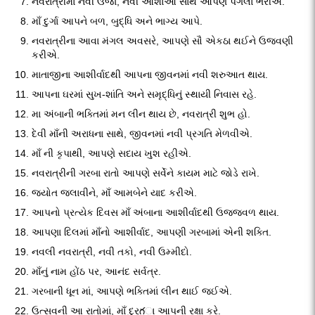
નવરાત્રીમાં નવી ઉર્જા, નવી આશાઓ સાથે આપણે પગલાં ભરીએ.
માઁ દુર્ગા આપને બળ, બુદ્ધિ અને ભાગ્ય આપે.
નવરાત્રીના આવા મંગલ અવસરે, આપણે સૌ એકઠા થઈને ઉજવણી
કરીએ.
માતાજીના આશીર્વાદથી આપના જીવનમાં નવી શરુઆત થાય.
આપના ઘરમાં સુખ-શાંતિ અને સમૃદ્ધિનું સ્થાયી નિવાસ રહે.
મા અંબાની ભક્તિમાં મન લીન થાય છે, નવરાત્રી શુભ હો.
દેવી માઁની અરાધના સાથે, જીવનમાં નવી પ્રગતિ મેળવીએ.
માઁ ની કૃપાથી, આપણે સદાય ખુશ રહીએ.
નવરાત્રીની ગરબા રાતો આપણે સર્વેને કાયમ માટે જોડે રાખે.
જ્યોત જલાવીને, માઁ આમબેને યાદ કરીએ.
આપનો પ્રત્યેક દિવસ માઁ અંબાના આશીર્વાદથી ઉજ્જવળ થાય.
આપણા દિલમાં માઁનો આશીર્વાદ, આપણી ગરબામાં એની શક્તિ.
નવલી નવરાત્રી, નવી તકો, નવી ઉમ્મીદો.
માઁનું નામ હોંઠ પર, આનંદ સર્વત્ર.
ગરબાની ધૂન માં, આપણે ભક્તિમાં લીન થાઈ જઈએ.
ઉત્સવની આ રાતોમાં, માઁ દુર્గા આપની રક્ષા કરે.