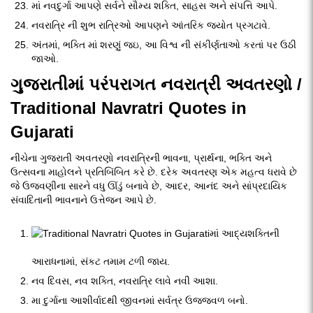
માં નવદુર્ગા આપણે સર્વને સૌમ્ય શક્તિ, સાહસ અને સંપત્તિ આપે.
નવરાત્રિ ની શુભ રાત્રિઓ આપણને આંતરિક જ્યોત પ્રગટાવે.
અંતમાં, ભક્તિ માં શરણું જઇ, આ વિશ્વ ની સંકીર્ણતાઓ કરતાં પર ઉઠી
જાઓ.
ગુજરાતીમાં પરંપરાગત નવરાત્રી અવતરણો /
Traditional Navratri Quotes in
Gujarati
નીચેના ગુજરાતી અવતરણો નવરાત્રિની ભાવના, પ્રાર્થના, ભક્તિ અને
ઉત્સવના માહોલને પ્રતિબિંબિત કરે છે. દરેક અવતરણ એક મહત્વ ધરાવે છે
જે ઉજવણીના સારને વધુ ઊંડું બનાવે છે, આદર, આનંદ અને સાંપ્રદાયિક
સંવાદિતાની ભાવનાને ઉત્તેજન આપે છે.
માં આદ્યશક્તિની
આરાધનામાં, સંકટ તમામ ટળી જાય.
નવ દિવસ, નવ શક્તિ, નવરાત્રિ લાવે નવી આશા.
મા દુર્ગાના આશીર્વાદથી જીવનમાં સર્વત્ર ઉજ્જવળ બનો.