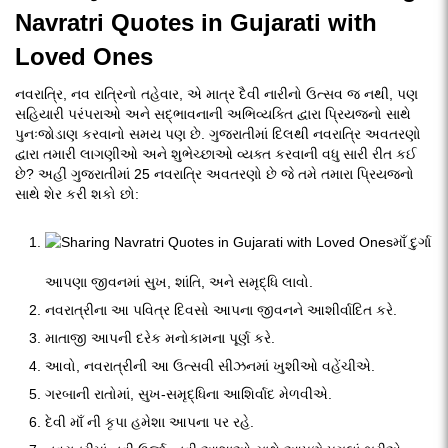
Navratri Quotes in Gujarati with
Loved Ones
નવરાત્રિ, નવ રાત્રિનો તહેવાર, એ માત્ર દૈવી નારીનો ઉત્સવ જ નથી, પણ
સહિયારી પરંપરાઓ અને સદ્ભાવનાની અભિવ્યક્તિ દ્વારા પ્રિયજનો સાથે
પુનઃજોડાણ કરવાનો સમય પણ છે. ગુજરાતીમાં દિલથી નવરાત્રિ અવતરણો
દ્વારા તમારી લાગણીઓ અને શુભેચ્છાઓ વ્યક્ત કરવાની વધુ સારી રીત કઈ
છે? અહીં ગુજરાતીમાં 25 નવરાત્રિ અવતરણો છે જે તમે તમારા પ્રિયજનો
સાથે શેર કરી શકો છો:
માઁ દુર્ગા
આપણા જીવનમાં સુખ, શાંતિ, અને સમૃદ્ધિ લાવો.
નવરાત્રીના આ પવિત્ર દિવસો આપના જીવનને આશીર્વાદિત કરે.
માતાજી આપની દરેક મનોકામના પૂર્ણ કરે.
આવો, નવરાત્રીની આ ઉત્સવી સીઝનમાં ખુશીઓ વહેંચીએ.
ગરબાની રાતોમાં, સુખ-સમૃદ્ધિના આશિર્વાદ મેળવીએ.
દેવી માઁ ની કૃપા હમેશા આપના પર રહે.