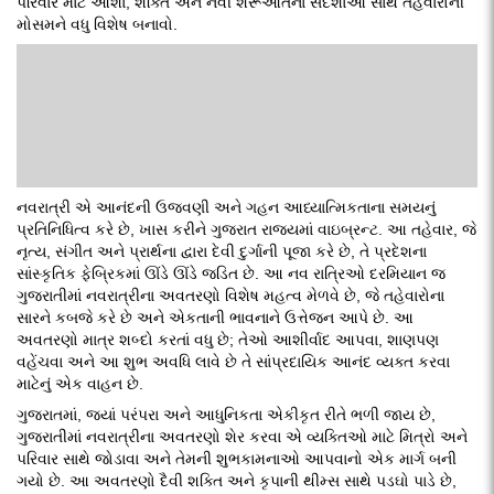
પરિવાર માટે આશા, શક્તિ અને નવી શરૂઆતના સંદેશાઓ સાથે તહેવારોની
મોસમને વધુ વિશેષ બનાવો.
નવરાત્રી એ આનંદની ઉજવણી અને ગહન આધ્યાત્મિકતાના સમયનું
પ્રતિનિધિત્વ કરે છે, ખાસ કરીને ગુજરાત રાજ્યમાં વાઇબ્રન્ટ. આ તહેવાર, જે
નૃત્ય, સંગીત અને પ્રાર્થના દ્વારા દેવી દુર્ગાની પૂજા કરે છે, તે પ્રદેશના
સાંસ્કૃતિક ફેબ્રિકમાં ઊંડે ઊંડે જડિત છે. આ નવ રાત્રિઓ દરમિયાન જ
ગુજરાતીમાં નવરાત્રીના અવતરણો વિશેષ મહત્વ મેળવે છે, જે તહેવારોના
સારને કબજે કરે છે અને એકતાની ભાવનાને ઉત્તેજન આપે છે. આ
અવતરણો માત્ર શબ્દો કરતાં વધુ છે; તેઓ આશીર્વાદ આપવા, શાણપણ
વહેંચવા અને આ શુભ અવધિ લાવે છે તે સાંપ્રદાયિક આનંદ વ્યક્ત કરવા
માટેનું એક વાહન છે.
ગુજરાતમાં, જ્યાં પરંપરા અને આધુનિકતા એકીકૃત રીતે ભળી જાય છે,
ગુજરાતીમાં નવરાત્રીના અવતરણો શેર કરવા એ વ્યક્તિઓ માટે મિત્રો અને
પરિવાર સાથે જોડાવા અને તેમની શુભકામનાઓ આપવાનો એક માર્ગ બની
ગયો છે. આ અવતરણો દૈવી શક્તિ અને કૃપાની થીમ્સ સાથે પડઘો પાડે છે,