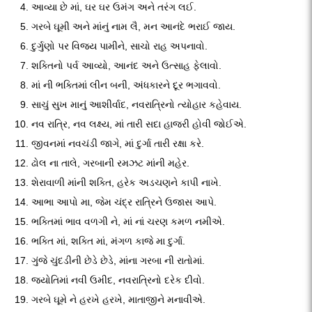
આવ્યા છે માં, ઘર ઘર ઉમંગ અને તરંગ લઈ.
ગરબે ઘૂમી અને માંનું નામ લૈ, મન આનંદે ભરાઈ જાય.
દુર્ગુણો પર વિજય પામીને, સાચો રાહ અપનાવો.
શક્તિનો પર્વ આવ્યો, આનંદ અને ઉત્સાહ ફેલાવો.
માં ની ભક્તિમાં લીન બની, અંધકારને દૂર ભગાવવો.
સાચું સુખ માનું આશીર્વાદ, નવરાત્રિનો ત્યોહાર કહેવાય.
નવ રાત્રિ, નવ લક્ષ્ય, માં તારી સદા હાજરી હોવી જોઈએ.
જીવનમાં નવચંડી જાગે, માં દુર્ગા તારી રક્ષા કરે.
ઢોલ ના તાલે, ગરબાની રમઝટ માંની મહેર.
શેરાવાળી માંની શક્તિ, હરેક અડચણને કાપી નાખે.
આભા આપો મા, જેમ ચંદ્ર રાત્રિને ઉજાસ આપે.
ભક્તિમાં ભાવ વળગી ને, માં નાં ચરણ કમળ નમીએ.
ભક્તિ માં, શક્તિ માં, મંગળ કાજે મા દુર્ગા.
ગુંજે ચુંદડીની છેડે છેડે, માંના ગરબા ની રાતોમાં.
જયોતિમાં નવી ઉમીદ, નવરાત્રિનો દરેક દીવો.
ગરબે ઘૂમે ને હરખે હરખે, માતાજીને મનાવીએ.