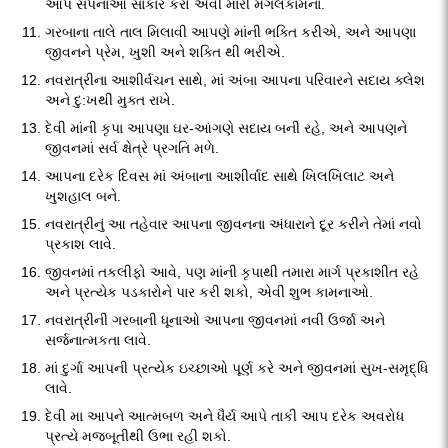
આપ સપનાઓ સાકાર કરો એવી મારી મંગલકામના.
ગરબાના તાલે તાલ મિલાવી આપણે માંની ભક્તિ કરીએ, અને આપણા
જીવનને પ્રેમ, ખુશી અને શક્તિ થી ભરીએ.
નવરાત્રીના આશીર્વચન સાથે, માં અંબા આપના પરિવારને સદાય ક્લેશ
અને દુ:ખથીં મુક્ત રાખે.
દેવી માંની કૃપા આપણા ઘર-આંગણે સદાય બની રહે, અને આપણને
જીવનમાં સર્વ ક્ષેત્રે પ્રગતિ મળે.
આપના દરેક દિવસ માં અંબાના આશીર્વાદ સાથે ખિલખિલાટ અને
ખુશહાલ બને.
નવરાત્રીનું આ તહેવાર આપના જીવનના અંધારાને દૂર કરીને તેમાં નવો
પ્રકાશ લાવે.
જીવનમાં તકલીફો આવે, પણ માંની કૃપાથી તમારા માર્ગ પ્રકાશીત રહે
અને પ્રત્યેક પડકારોને પાર કરી શકો, એવી શુભ કામનાઓ.
નવરાત્રીની ગરબાની ધૂનાઓ આપના જીવનમાં નવી ઉર્જા અને
સર્જનાત્મકતા લાવે.
માં દુર્ગા આપની પ્રત્યેક ઇચ્છાઓ પૂર્ણ કરે અને જીવનમાં સુખ-સમૃદ્ધિ
લાવે.
દેવી મા આપને આત્મબળ અને ધૈર્ય આપે તાકી આપ દરેક અવરોધ
પ્રત્યે મજબૂતીથી ઉભા રહી શકો.