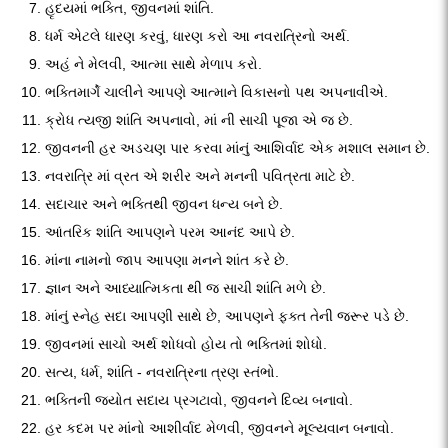
હૃદયમાં ભક્તિ, જીવનમાં શાંતિ.
ધર્મ એટલે ધારણ કરવું, ધારણ કરો આ નવરાત્રિનો અર્થ.
અહં ને મેલવી, આત્મા સાથે મેળાપ કરો.
ભક્તિમાર્ગે ચાલીને આપણે આત્માને વિકાસનો પથ અપનાવીએ.
ક્રોધ ત્યજી શાંતિ અપનાવો, માં ની સાચી પૂજા એ જ છે.
જીવનની હર અડચણ પાર કરવા માંનું આશિર્વાદ એક મશાલ સમાન છે.
નવરાત્રિ માં વ્રત એ શરીર અને મનની પવિત્રતા માટે છે.
સદાચાર અને ભક્તિથી જીવન ધન્ય બને છે.
આંતરિક શાંતિ આપણને પરમ આનંદ આપે છે.
માંના નામનો જાપ આપણા મનને શાંત કરે છે.
જ્ઞાન અને આધ્યાત્મિકતા થી જ સાચી શાંતિ મળે છે.
માંનું સ્નેહ સદા આપણી સાથે છે, આપણને ફક્ત તેની જરૂર પડે છે.
જીવનમાં સાચો અર્થ શોધવો હોય તો ભક્તિમાં શોધો.
સત્ય, ધર્મ, શાંતિ - નવરાત્રિના ત્રણ સ્તંભો.
ભક્તિની જ્યોત સદાય પ્રગટાવો, જીવનને દિવ્ય બનાવો.
હર કદમ પર માંનો આશીર્વાદ મેળવી, જીવનને મૂલ્યવાન બનાવો.