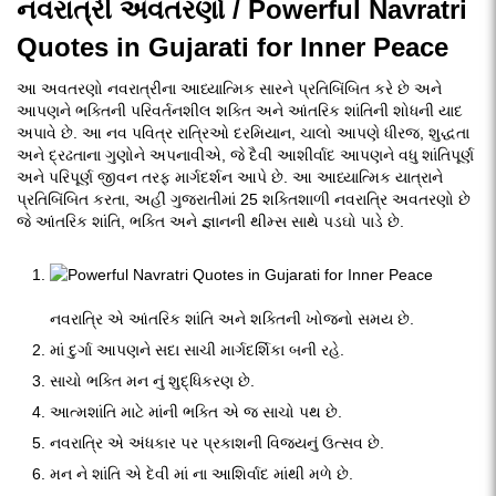
નવરાત્રી અવતરણો / Powerful Navratri
Quotes in Gujarati for Inner Peace
આ અવતરણો નવરાત્રીના આધ્યાત્મિક સારને પ્રતિબિંબિત કરે છે અને
આપણને ભક્તિની પરિવર્તનશીલ શક્તિ અને આંતરિક શાંતિની શોધની યાદ
અપાવે છે. આ નવ પવિત્ર રાત્રિઓ દરમિયાન, ચાલો આપણે ધીરજ, શુદ્ધતા
અને દ્રઢતાના ગુણોને અપનાવીએ, જે દૈવી આશીર્વાદ આપણને વધુ શાંતિપૂર્ણ
અને પરિપૂર્ણ જીવન તરફ માર્ગદર્શન આપે છે. આ આધ્યાત્મિક યાત્રાને
પ્રતિબિંબિત કરતા, અહીં ગુજરાતીમાં 25 શક્તિશાળી નવરાત્રિ અવતરણો છે
જે આંતરિક શાંતિ, ભક્તિ અને જ્ઞાનની થીમ્સ સાથે પડઘો પાડે છે.
નવરાત્રિ એ આંતરિક શાંતિ અને શક્તિની ખોજનો સમય છે.
માં દુર્ગા આપણને સદા સાચી માર્ગદર્શિકા બની રહે.
સાચો ભક્તિ મન નું શુદ્ધિકરણ છે.
આત્મશાંતિ માટે માંની ભક્તિ એ જ સાચો પથ છે.
નવરાત્રિ એ અંધકાર પર પ્રકાશની વિજયનું ઉત્સવ છે.
મન ને શાંતિ એ દેવી માં ના આશિર્વાદ માંથી મળે છે.