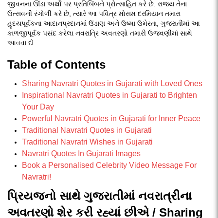
જીવનના ઊંડા અર્થો પર પ્રતિબિંબને પ્રોત્સાહિત કરે છે. રાજ્ય તેના
ઉત્સવની રંગોળી કરે છે, ત્યારે આ પવિત્ર મોસમ દરમિયાન તમારા
હૃદયપૂર્વકના આદાનપ્રદાનમાં ઉંડાણ અને ઉષ્મા ઉમેરતા, ગુજરાતીમાં આ
કાળજીપૂર્વક પસંદ કરેલા નવરાત્રિ અવતરણો તમારી ઉજવણીમાં સાથે
આવવા દો.
Table of Contents
Sharing Navratri Quotes in Gujarati with Loved Ones
Inspirational Navratri Quotes in Gujarati to Brighten
Your Day
Powerful Navratri Quotes in Gujarati for Inner Peace
Traditional Navratri Quotes in Gujarati
Traditional Navratri Wishes in Gujarati
Navratri Quotes In Gujarati Images
Book a Personalised Celebrity Video Message For
Navratri!
પ્રિયજનો સાથે ગુજરાતીમાં નવરાત્રીના
અવતરણો શેર કરી રહ્યાં છીએ / Sharing