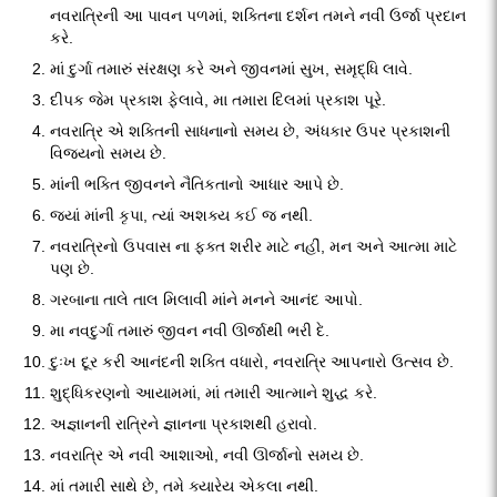
નવરાત્રિની આ પાવન પળમાં, શક્તિના દર્શન તમને નવી ઉર્જા પ્રદાન
કરે.
માં દુર્ગા તમારું સંરક્ષણ કરે અને જીવનમાં સુખ, સમૃદ્ધિ લાવે.
દીપક જેમ પ્રકાશ ફેલાવે, મા તમારા દિલમાં પ્રકાશ પૂરે.
નવરાત્રિ એ શક્તિની સાધનાનો સમય છે, અંધકાર ઉપર પ્રકાશની
વિજયનો સમય છે.
માંની ભક્તિ જીવનને નૈતિકતાનો આધાર આપે છે.
જ્યાં માંની કૃપા, ત્યાં અશક્ય કઈ જ નથી.
નવરાત્રિનો ઉપવાસ ના ફક્ત શરીર માટે નહીં, મન અને આત્મા માટે
પણ છે.
ગરબાના તાલે તાલ મિલાવી માંને મનને આનંદ આપો.
મા નવદુર્ગા તમારું જીવન નવી ઊર્જાથી ભરી દે.
દુઃખ દૂર કરી આનંદની શક્તિ વધારો, નવરાત્રિ આપનારો ઉત્સવ છે.
શુદ્ધિકરણનો આયામમાં, માં તમારી આત્માને શુદ્ધ કરે.
અજ્ઞાનની રાત્રિને જ્ઞાનના પ્રકાશથી હરાવો.
નવરાત્રિ એ નવી આશાઓ, નવી ઊર્જાનો સમય છે.
માં તમારી સાથે છે, તમે ક્યારેય એકલા નથી.