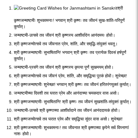
श्री
कृष्णजन्माष्टमीः शुभकामनाः! भगवान् श्री कृष्णः तव जीवनं सुख-शांति-परिपूर्णं
कुर्यात्।
जन्माष्टमी-उत्सवे तव जीवनं श्री कृष्णस्य आशीर्वादेन आनंदमयः होवो।
श्री कृष्णजन्मोत्सवे तव जीवनात प्रेम, शांति, और समृद्धि-संयुक्तं भवतु।
श्री कृष्णजन्माष्टमीः सुभाषितानि! भगवान् श्री कृष्णः तव प्रत्येक दिवसं हर्षपूर्णं
कुर्यात्।
जन्माष्टमी-प्रसंगे तव जीवनं श्री कृष्णस्य कृपया पूर्णं सुखमयम् होवो।
श्री कृष्णजन्मोत्सवे तव जीवनं प्रेम, शांति, और समृद्धिचा पूरकं होवो। शुभेच्छा!
श्री कृष्णजन्माष्टमीः शुभेच्छा! भगवान् श्री कृष्णः तव जीवनं हरितरंगयुक्तं कुर्यात्।
जन्माष्टमीच्या दिवशी तव घरात प्रेम और आनंदाच्या चमकदार वास असो।
श्री कृष्णजन्माष्टमीः सुभाषितानि! श्री कृष्णः तव जीवनं सुखशांति-संयुक्तं कुर्यात्।
जन्माष्टमी-उत्सवे श्री कृष्णाच्या आशीर्वादाने तव जीवनं आनंददायकं होवो।
श्री कृष्णजन्मोत्सवे तव घरात प्रेम और समृद्धिचा सुंदर वास असो। शुभेच्छा!
श्री कृष्णजन्माष्टमीः शुभकामनाः! तव जीवनात श्री कृष्णाच्या कृपेने सर्व विघ्नाणां
नाशः होवो।