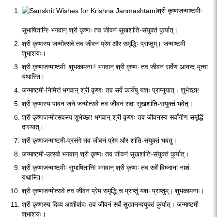
श्री कृष्णजन्माष्टमीः
सुभाषितानि! भगवान् श्री कृष्णः तव जीवनं सुखशांति-संयुक्तं कुर्यात्।
श्री कृष्णस्य जन्मोत्सवे तव जीवनं प्रेम और समृद्धिः प्राप्तुम्। जन्माष्टमी
शुभाशयः।
श्री कृष्णजन्माष्टमीः शुभकामनाः! भगवान् श्री कृष्णः तव जीवनं सर्वेण आनन्दं भृत्वा
यथास्ति।
जन्माष्टमी-निमित्तं भगवान् श्री कृष्णः तव सर्वे कार्येषु यशः प्राप्नुयात्। शुभेच्छा!
श्री कृष्णस्य पावन जने जन्मोत्सवे तव जीवनं सदा सुखशांति-संयुक्तं भवेत्।
श्री कृष्णजन्मोत्सवस्य शुभेच्छा! भगवान् श्री कृष्णः तव जीवनस्य सर्वांगीण समृद्धिं
दास्यात्।
श्री कृष्णजन्माष्टमी-प्रसंगे तव जीवनं प्रेम और शांति-संयुक्तं भवतु।
जन्माष्टमी-उत्सवे भगवान् श्री कृष्णः तव जीवनं सुखशांति-संयुक्तं कुर्यात्।
श्री कृष्णजन्माष्टमीः सुभाषितानि! भगवान् श्री कृष्णः तव सर्वे विघ्नानां नाशं
यथास्ति।
श्री कृष्णजन्मोत्सवे तव जीवनं प्रेमं समृद्धिं च प्राप्तुं यशः प्राप्तुम्। शुभकामनाः।
श्री कृष्णस्य दिव्य आशीर्वादः तव जीवनं सर्वे सुखानन्दयुक्तं कुर्यात्। जन्माष्टमी
शुभाशयः।