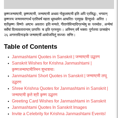
कृष्णजन्माष्टमी, कृष्णाष्टमी, जन्माष्टमी अथवा गोकुलाष्टमी इति अपि प्रसिद्धः, भगवान्
कृष्णस्य जन्मस्मरणार्थं प्रतिवर्षं महता धूमधामेन आचरितः प्रमुखः हिन्दुपर्वः अस्ति ।
श्रीकृष्णः विष्णोः अष्टमः अवतारः इति मन्यते, गीतागोविन्दादिग्रन्थेषु सः परमदेवः, अन्येषां
सर्वेषां दिव्यावतारानाम् उत्पत्तिः च इति प्रस्तुतः। अस्मिन् वर्षे भक्ताः पूर्णतया उत्साहेन
२६ अगस्तदिनाङ्के जन्माष्टमीं आयोजयितुं सज्जाः सन्ति।
Table of Contents
Janmashtami Quotes in Sanskrit | जन्माष्टमी उद्धरण
Sanskrit Wishes for Krishna Janmashtami |
कृष्णजन्माष्टमीस्मिन शुभाशयाः
Janmashtami Short Quotes in Sanskrit | जन्माष्टमी लघु
उद्धरण
Shree Krishna Quotes for Janmashtami in Sanskrit |
जन्माष्टमी कृते श्री कृष्ण उद्धरण
Greeting Card Wishes for Janmashtami in Sanskrit
Janmashtami Quotes In Sanskrit Images
Invite a Celebrity for Krishna Janmashtami Events!