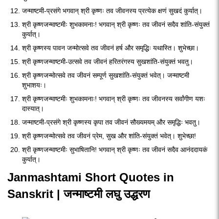
जन्माष्टमी-प्रसंगे भगवान् श्री कृष्णः तव जीवनस्य प्रत्येक क्षणं सुखदं कुर्यात्।
श्री कृष्णजन्माष्टमीः शुभकामनाः! भगवान् श्री कृष्णः तव जीवनं सदैव शांति-संयुक्तं
कुर्यात्।
श्री कृष्णस्य पावन जन्मोत्सवे तव जीवनं हर्ष और समृद्धिः यथास्ति। शुभेच्छा।
श्री कृष्णजन्माष्टमी-उत्सवे तव जीवनं हरितरंगस्य सुखशांति-संयुक्तं भवतु।
श्री कृष्णजन्मोत्सवे तव जीवनं सम्पूर्ण सुखशांति-संयुक्तं भवेत्। जन्माष्टमी
शुभाशयः।
श्री कृष्णजन्माष्टमीः शुभकामनाः! भगवान् श्री कृष्णः तव जीवनस्य सर्वांगीण यशः
दास्यात्।
जन्माष्टमी-प्रसंगे श्री कृष्णस्य कृपा तव जीवनं सौख्यमयम् और समृद्धिः भवतु।
श्री कृष्णजन्मोत्सवे तव जीवनं प्रेम, सुख और शांति-संयुक्तं भवेत्। शुभेच्छा!
श्री कृष्णजन्माष्टमीः सुभाषितानि! भगवान् श्री कृष्णः तव जीवनं सदैव आनंददायकं
कुर्यात्।
Janmashtami Short Quotes in
Sanskrit | जन्माष्टमी लघु उद्धरण