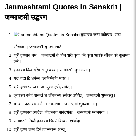
Janmashtami Quotes in Sanskrit |
जन्माष्टमी उद्धरण
कृष्णस्य जन्म महोत्सवः सदा
सौख्यदः। जन्माष्टमी शुभकामनाः!
श्री कृष्णाय नमः। जन्माष्टमी के दिन श्री कृष्ण की कृपा आपके जीवन को सुखमय
करे।
कृष्णस्य दिव्य प्रेमं अनुभवस्व। जन्माष्टमी शुभाशयाः।
यदा यदा हि धर्मस्य ग्लानिर्भवति भारत।
श्री कृष्णस्य जन्म समायुक्तं हर्षदं लभेत्।
कृष्णस्य स्नेहं अनन्तं च जीवनस्य सर्वत्र वर्धयेत्। जन्माष्टमी शुभमस्तु।
भगवान कृष्णस्य दर्शनं भाग्यलाभः। जन्माष्टमी शुभकामनाः।
श्री कृष्णस्य उपदेशः जीवनस्य मार्गदर्शकः। जन्माष्टमी मंगलमयाः।
जन्माष्टमी तिथौ कृष्णस्य चिरंजीवित्वं आशीर्वादः।
श्री कृष्ण जन्म दिनं हर्षसम्पन्नं अस्तु।