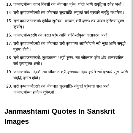
जन्माष्टमीच्या पावन दिवशी तव जीवनात प्रेम, शांती आणि समृद्धिचा स्नेह असो।
श्री कृष्णजन्मोत्सवे तव जीवनात सुखशांति-संयुक्तं सर्व प्रकारे समृद्धि यथास्ति।
श्री कृष्णजन्माष्टमीः हार्दिक शुभेच्छा! भगवान् श्री कृष्णः तव जीवनं हरितरंगयुक्तं
कुर्यात्।
जन्माष्टमी-प्रसंगे तव घरात प्रेम आणि शांति-संयुक्तं वातावरण असो।
श्री कृष्णजन्मोत्सवे तव जीवनात श्री कृष्णाच्या आशीर्वादाने सर्व सुख आणि समृद्धी
प्राप्त होवो।
श्री कृष्णजन्माष्टमीः शुभकामनाः! श्री कृष्णः तव जीवनात प्रेम और आनंदसहित
सर्व कृपायुक्त असो।
जन्माष्टमीच्या दिवशी तव जीवनात श्री कृष्णाच्या दिव्य कृपेने सर्व प्रकारे सुख आणि
समृद्धि प्राप्त होवो।
श्री कृष्णजन्मोत्सवे तव जीवनात सुखशांति-संयुक्तं प्रेमाचा वास असो।
जन्माष्टमीच्या हार्दिक शुभेच्छा!
Janmashtami Quotes In Sanskrit
Images