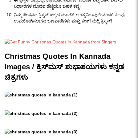
ಈ ಕ್ರಿಸ್ಮಸ್ ಹಬ್ಬದಲ್ಲಿ, ಉಪಯೋಗಿಸೋಣ, ಬಹುಶಃ ನನ್ನ ಹೊಸ ವರ್ಷದ
ನಿರ್ಧಾರಗಳ ಮೊದಲ ಹೆಜ್ಜೆಯೂ ಬಹಳ ಕಷ್ಟ!
ನಿಮ್ಮ ಜೀವನದ ಕ್ರಿಸ್ಮಸ್ ಹಬ್ಬದ ಮೂಡೆಗೆ ಅಗತ್ಯವಿರುವುದೇನೆಂದರೆ ಕೆಲವು
ಉಪಯೋಗಿಸಲಾಗದ ಬಣವಾಣಿಗಳು ಮತ್ತು ಕೇಕ್! ಮೆರ್ರಿ ಕ್ರಿಸ್ಮಸ್!
Christmas Quotes In Kannada
Images / ಕ್ರಿಸ್‌ಮಸ್ ಶುಭಾಶಯಗಳು ಕನ್ನಡ
ಚಿತ್ರಗಳು