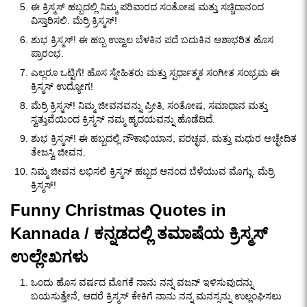
ಈ ಕ್ರಿಸ್ಮಸ್ ಹಬ್ಬದಲ್ಲಿ ನಿಮ್ಮ ಪರಿವಾರದ ಸಂತೋಷ ಮತ್ತು ಸಚ್ಚಿದಾನಂದ
ವಿಸ್ತಾರಿಸಲಿ. ಮೆರ್ರಿ ಕ್ರಿಸ್ಮಸ್!
ಶುಭ ಕ್ರಿಸ್ಮಸ್! ಈ ಹಬ್ಬ ಉಜ್ವಲ ಬೆಳಕಿನ ಪದೆ ಬದುಕಿನ ಆಶಾಭರಿತ ಹೊಸ
ಪ್ರಾರಂಭ.
ಎಲ್ಲರೂ ಒಟ್ಟಿಗೆ! ಹೊಸ ಸ್ನೇಹಿತರು ಮತ್ತು ಸ್ಪರ್ಧಾತ್ಮಕ ಸಂಗೀತ ಸಂಭ್ರಮ ಈ
ಕ್ರಿಸ್ಮಸ್ ಉದ್ಯೋಗ!
ಮೆರ್ರಿ ಕ್ರಿಸ್ಮಸ್! ನಿಮ್ಮ ಜೀವನವನ್ನು ಪ್ರೀತಿ, ಸಂತೋಷ, ಸಮಾಧಾನ ಮತ್ತು
ಸ್ವತ್ತುವೆಯಿಂದ ಕ್ರಿಸ್ಮಸ್ ನಮ್ಮ ಹೃದಯವನ್ನು ಹೊಡೆದಿದೆ.
ಶುಭ ಕ್ರಿಸ್ಮಸ್! ಈ ಹಬ್ಬದಲ್ಲಿ ನೌಕಾಭಿಯಾನ, ಪರಚ್ಛವ, ಮತ್ತು ಮಧುರ ಅಚ್ಛೇದಿತ
ತೇಜಸ್ವಿ ಜೀವನ.
ನಿಮ್ಮ ಜೀವನ ಲಭಿಸಲಿ ಕ್ರಿಸ್ಮಸ್ ಹಬ್ಬದ ಆನಂದ ಬೆಳೆಯುವ ಮೊಗ್ಗು. ಮೆರ್ರಿ
ಕ್ರಿಸ್ಮಸ್!
Funny Christmas Quotes in
Kannada / ಕನ್ನಡದಲ್ಲಿ ತಮಾಷೆಯ ಕ್ರಿಸ್ಮಸ್
ಉಲ್ಲೇಖಗಳು
ಒಂದು ಹೊಸ ವರ್ಷದ ಮೊಗಕೆ ನಾನು ನನ್ನ ವಜನ್ ಇಳಿಸುವುದನ್ನು
ಬಯಸುತ್ತೇನೆ, ಆದರೆ ಕ್ರಿಸ್ಮಸ್ ಕೇಕಿಗೆ ನಾನು ನನ್ನ ಮನಸ್ಸನ್ನು ಉಲ್ಲಂಘಿಸಲು