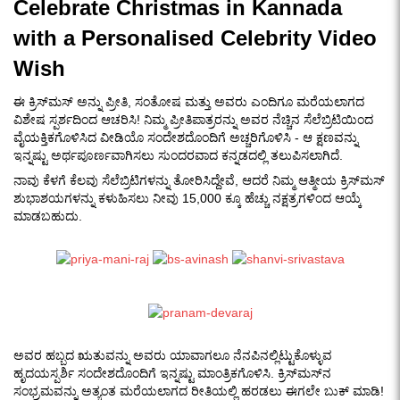
Celebrate Christmas in Kannada
with a Personalised Celebrity Video
Wish
ಈ ಕ್ರಿಸ್‌ಮಸ್ ಅನ್ನು ಪ್ರೀತಿ, ಸಂತೋಷ ಮತ್ತು ಅವರು ಎಂದಿಗೂ ಮರೆಯಲಾಗದ
ವಿಶೇಷ ಸ್ಪರ್ಶದಿಂದ ಆಚರಿಸಿ! ನಿಮ್ಮ ಪ್ರೀತಿಪಾತ್ರರನ್ನು ಅವರ ನೆಚ್ಚಿನ ಸೆಲೆಬ್ರಿಟಿಯಿಂದ
ವೈಯಕ್ತಿಕಗೊಳಿಸಿದ ವೀಡಿಯೊ ಸಂದೇಶದೊಂದಿಗೆ ಅಚ್ಚರಿಗೊಳಿಸಿ - ಆ ಕ್ಷಣವನ್ನು
ಇನ್ನಷ್ಟು ಅರ್ಥಪೂರ್ಣವಾಗಿಸಲು ಸುಂದರವಾದ ಕನ್ನಡದಲ್ಲಿ ತಲುಪಿಸಲಾಗಿದೆ.
ನಾವು ಕೆಳಗೆ ಕೆಲವು ಸೆಲೆಬ್ರಿಟಿಗಳನ್ನು ತೋರಿಸಿದ್ದೇವೆ, ಆದರೆ ನಿಮ್ಮ ಆತ್ಮೀಯ ಕ್ರಿಸ್‌ಮಸ್
ಶುಭಾಶಯಗಳನ್ನು ಕಳುಹಿಸಲು ನೀವು 15,000 ಕ್ಕೂ ಹೆಚ್ಚು ನಕ್ಷತ್ರಗಳಿಂದ ಆಯ್ಕೆ
ಮಾಡಬಹುದು.
ಅವರ ಹಬ್ಬದ ಋತುವನ್ನು ಅವರು ಯಾವಾಗಲೂ ನೆನಪಿನಲ್ಲಿಟ್ಟುಕೊಳ್ಳುವ
ಹೃದಯಸ್ಪರ್ಶಿ ಸಂದೇಶದೊಂದಿಗೆ ಇನ್ನಷ್ಟು ಮಾಂತ್ರಿಕಗೊಳಿಸಿ. ಕ್ರಿಸ್‌ಮಸ್‌ನ
ಸಂಭ್ರಮವನ್ನು ಅತ್ಯಂತ ಮರೆಯಲಾಗದ ರೀತಿಯಲ್ಲಿ ಹರಡಲು ಈಗಲೇ ಬುಕ್ ಮಾಡಿ!