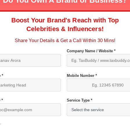
Do You Own A Brand or Business?
Boost Your Brand's Reach with Top
Celebrities & Influencers!
Share Your Details & Get a Call Within 30 Mins!
Company Name / Website *
 *
Mobile Number *
 *
Service Type *
*