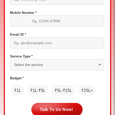
Mobile Number *
Email ID *
Service Type *
Budget *
₹1L
₹1L-₹5L
₹5L-₹25L
₹25L+
Talk To Us Now!