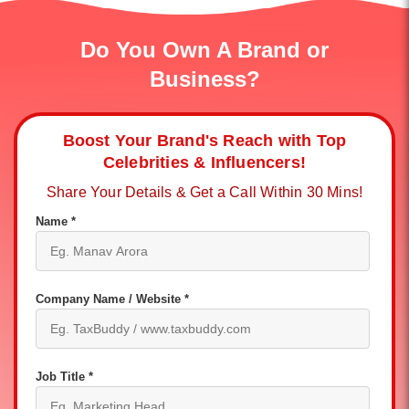
Do You Own A Brand or
Business?
Boost Your Brand's Reach with Top
Celebrities & Influencers!
Share Your Details & Get a Call Within 30 Mins!
Name *
Company Name / Website *
Job Title *