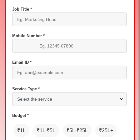
Job Title *
Mobile Number *
Email ID *
Service Type *
Budget *
₹1L
₹1L-₹5L
₹5L-₹25L
₹25L+